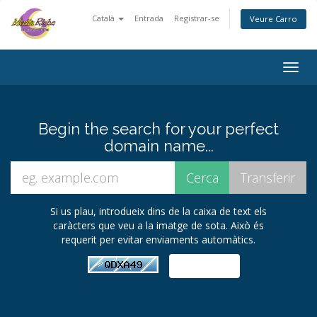
Català
Entrada
Registrar-se
Veure Carro
Togg
navig
Begin the search for your perfect
domain name...
Si us plau, introdueix dins de la caixa de text els
caràcters que veu a la imatge de sota. Això és
requerit per evitar enviaments automàtics.