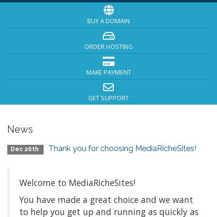
BUY A DOMAIN
ORDER HOSTING
MAKE PAYMENT
GET SUPPORT
News
Thank you for choosing MediaRicheSites!
Dec 26th
Welcome to MediaRicheSites!
You have made a great choice and we want
to help you get up and running as quickly as